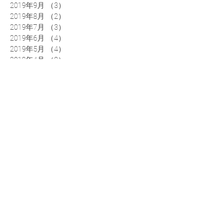
2019年9月
（3）
3件の記事
2019年8月
（2）
2件の記事
2019年7月
（3）
3件の記事
2019年6月
（4）
4件の記事
2019年5月
（4）
4件の記事
2019年4月
（8）
8件の記事
2019年3月
（4）
4件の記事
2019年2月
（4）
4件の記事
0120-37-
5561
平日９時～１７時３０分
(土日祝日、年末年始、夏季休業期間を除く)
> ホーム
> サービス内容
> フィッティング・ラボ
> セミナー