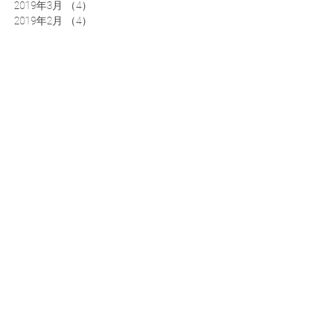
2019年3月
（4）
4件の記事
2019年2月
（4）
4件の記事
0120-37-
5561
平日９時～１７時３０分
(土日祝日、年末年始、夏季休業期間を除く)
> ホーム
> サービス内容
> フィッティング・ラボ
> セミナー
> 事業所概要
​> アクセス
> お問合わせ
> ニュース
> 事業者向け
​> プライバシーポリシー