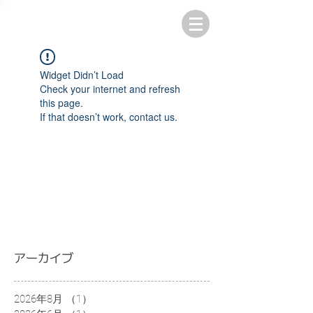
Widget Didn’t Load
Check your internet and refresh
this page.
If that doesn’t work, contact us.
アーカイブ
2026年8月
（1）
1件の記事