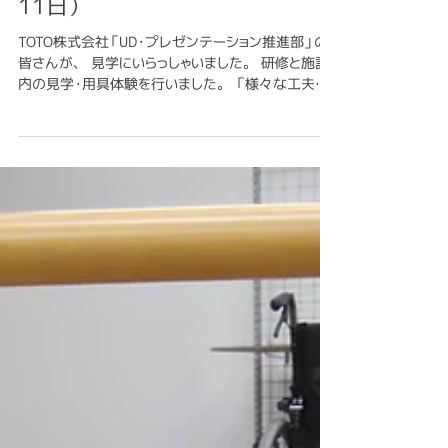
す」 「浴槽への移動」 の講義と、松尾先生ご自身の
経験に基づくアドバイスを頂きました。...
TOTO株式会社 様 ご見学（3月
11日）
TOTO株式会社「UD・プレゼンテーション推進部」の
皆さんが、 見学にいらっしゃいました。 研修と施設
内の見学・用具体験を行いました。 「様々な工夫の
ある検証設備のご説明やリフト（入浴用・ベット
用）・車いす体験など、 短い時間でしたが、貴重な
情報を得る機会になった」...