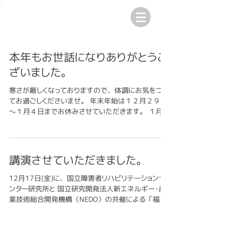
本年もお世話になりありがとうご
ざいました。
寒さが厳しくなっておりますので、体調にお気をつけ
てお過ごしくださいませ。 年末年始は１２月２９日
～１月４日までお休みさせていただきます。 １月５
日より通常営業させていただきます。 来年もどうぞ
宜しくお願い致します。
講演させていただきました。
12月17日(金)に、国立障害者リハビリテーションセ
ンター研究所と 国立研究開発法人新エネルギー・産
業技術総合開発機構（NEDO）の共催による 「福祉
工学カフェ」にて講演させていただき、ココ・ラ・スの
紹介と フィッティング・ラボをご利用されたご家族の