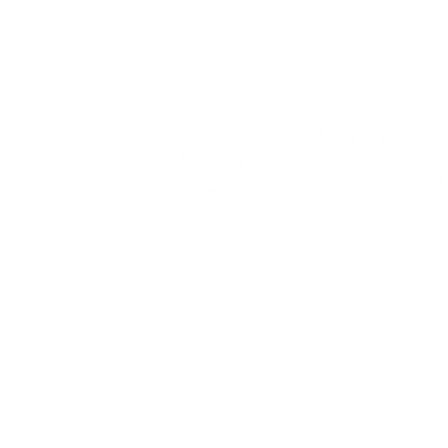
運営：株式会社 東京商工社
〒144-0035 東京都大田区南蒲田2-27-
​http://www.to-sho.co.jp/
0120-37-5