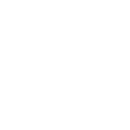
運営：株式会社 東京商工社
〒144-0035 東京都大田区南蒲田2-27-
​http://www.to-sho.co.jp/
0120-37-5